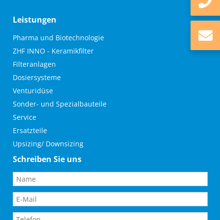
Kontakt
Leistungen
Müller Ingenieurbüro und Anlagenbau GmbH
Navigation
Pharma und Biotechnologie
überspringen
ZHF INNO - Keramikfilter
Behrbom 2
Filteranlagen
29351 Eldingen
Dosiersysteme
+49 5148 / 910 99 0
Venturidüse
info@mueller-eldingen.de
Sonder- und Spezialbauteile
Service
Ersatzteile
Upsizing/ Downsizing
Schreiben Sie uns